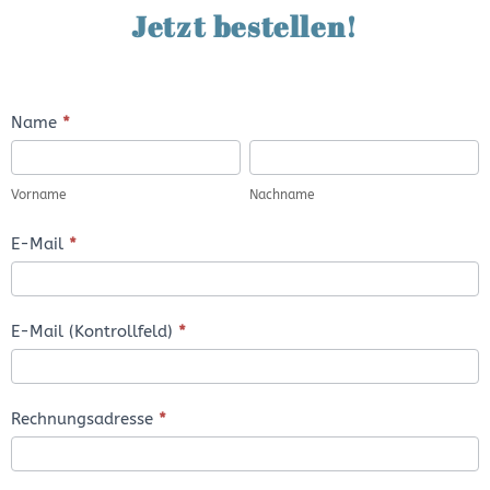
Jetzt bestellen!
Bestellformular
Name
*
Vorname
Nachname
Vorname
Nachname
E-Mail
*
E-Mail (Kontrollfeld)
*
Rechnungsadresse
*