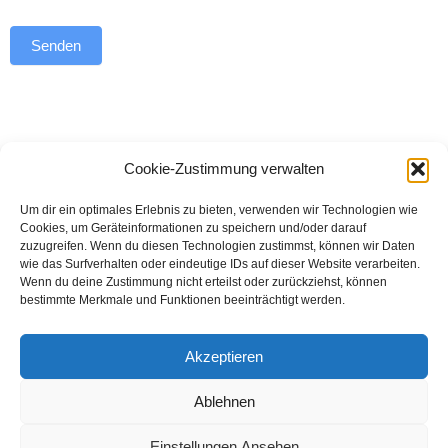
Senden
Cookie-Zustimmung verwalten
Hier findest du die
AGB und die Datenschutzerklärung
.
Um dir ein optimales Erlebnis zu bieten, verwenden wir Technologien wie
Cookies, um Geräteinformationen zu speichern und/oder darauf
Datenschutz
Impressum
Cookie-Richtlinie (EU)
zuzugreifen. Wenn du diesen Technologien zustimmst, können wir Daten
wie das Surfverhalten oder eindeutige IDs auf dieser Website verarbeiten.
AGB, Lieferbedingungen und Widerrufsbelehrung
Wenn du deine Zustimmung nicht erteilst oder zurückziehst, können
bestimmte Merkmale und Funktionen beeinträchtigt werden.
Neve
| Präsentiert von
WordPress
Hier geht es zur Fädeltraum-Webseite: coaching-
Akzeptieren
graschi.at/faedeltraum
Ablehnen
Einstellungen Ansehen