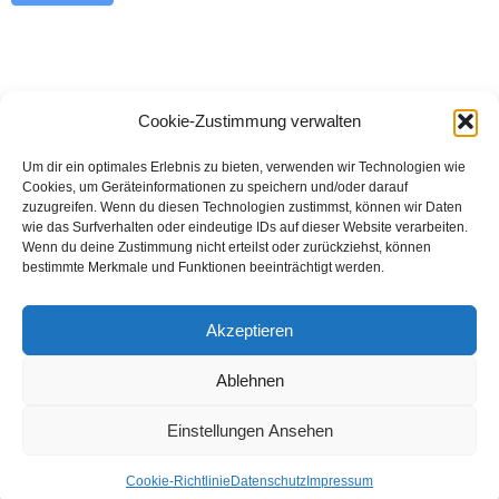
Cookie-Zustimmung verwalten
Hier findest du die
AGB und die Datenschutzerklärung
.
Um dir ein optimales Erlebnis zu bieten, verwenden wir Technologien wie
Cookies, um Geräteinformationen zu speichern und/oder darauf
Datenschutz
Impressum
Cookie-Richtlinie (EU)
zuzugreifen. Wenn du diesen Technologien zustimmst, können wir Daten
wie das Surfverhalten oder eindeutige IDs auf dieser Website verarbeiten.
AGB, Lieferbedingungen und Widerrufsbelehrung
Wenn du deine Zustimmung nicht erteilst oder zurückziehst, können
bestimmte Merkmale und Funktionen beeinträchtigt werden.
Neve
| Präsentiert von
WordPress
Hier geht es zur Fädeltraum-Webseite: coaching-
Akzeptieren
graschi.at/faedeltraum
Ablehnen
Einstellungen Ansehen
Cookie-Richtlinie
Datenschutz
Impressum